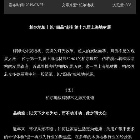
发布时间: 2019-03-25
文章来源: 柏尔地板
浏览量: 308
柏尔地板丨以“四品”献礼第十九届上海地材展
榫卯式外观结构、变换的灯光效果、超大的展区面积、川流不息的观
展人潮
......
位于第十九届上海地材展
的柏尔展馆，仿若演示着榫卯结
E2H01
构的发展轨迹、诉说着榫卯结构的发展历史。这一届上海地材展，柏尔仿
若众多参展商中的一股清流，以“四品”献礼地材展。
（图）
柏尔地板榫卯木之源文化馆
品德篇：以天下之功为功，而不功其功，此之谓大公
!
近年来，环保风潮不断，如何让家居生活更为健康，为用户带来更多
的环保体验
?
也一再成为行业的聚焦点。在多年的木质地板行业的经验累