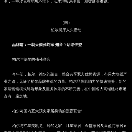
变，一举攻克在地热环境下，实木地板易变形、易拔缝等难题。
（图）
柏尔展厅人头攒动
品牌篇：一朝天倾孙刘家
知音互话结佳盟
柏尔与德尔的强强联合
!
今年初，柏尔、德尔的融合，整合共享双方优势资源，布局大地板产
业之路，见证了柏尔品牌变革的力量。柏尔品牌影响力的快速提升，新的
家居营销模式终端形象及服务体系的不断完善，在中国各大高端建材市场
占有一席之地。
柏尔与国内五大顶尖家居卖场的强强联合
!
柏尔与红星美凯龙、居然之家、月星家居、金盛家居及喜盈门家居五