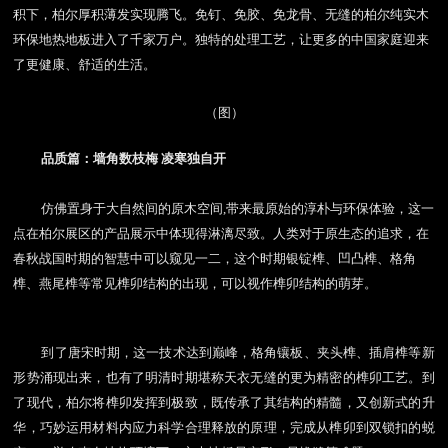
积下，柏尔厚积薄发实现腾飞。免钉、免胶、免龙骨、无缝的柏尔纯实木
环保地热地板进入了千家万户。独特的处理工艺，让更多的中国家庭迎来
了更健康、舒适的生活。
（图）
品质篇：墙角数枝梅
凌寒独自开
仿佛置身于大自然间的原木空间
,
带来最原始的淳朴与环保体验，这一
点在柏尔展区的产品展示中体现得淋漓尽致。人类对于原生态的追求，在
春秋战国时期的智慧中可以窥见一二，这个时期银锭榫、凹凸榫、格角
榫、燕尾榫等常见榫卯结构的出现，可以视作榫卯结构的萌芽。
到了唐宋时期，这一技术达到巅峰，格角镶板、夹头榫、插肩榫等新
形势涌现出来，也有了明清时期堪称天衣无缝的更为精密的榫卯工艺。到
了现代，柏尔将榫卯发挥到极致，既传承了其结构的精髓，又创新式的升
华，巧妙运用材料内应力科学合理释放的原理，完成从榫卯到双锁扣的蜕